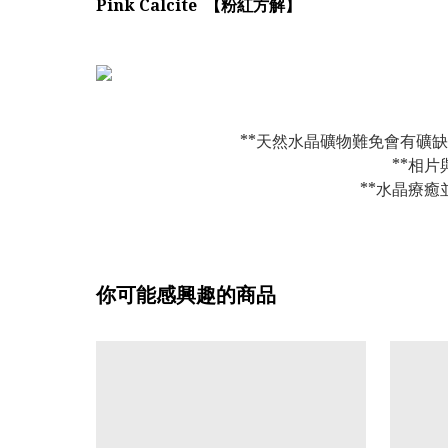
Pink Calcite 【粉紅方解】
**天然水晶礦物難免會有礦
**相
**水晶療
你可能感興趣的商品