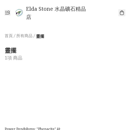
Elda Stone 水晶礦石精品
店
首頁
/
所有商品
/
靈擺
靈擺
1項 商品
Power Pendulums: "Phenacite" 矽