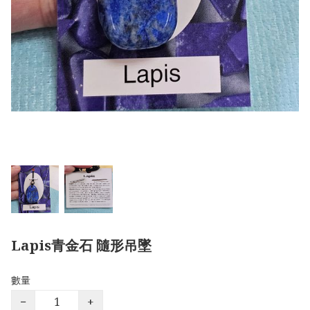
Lapis青金石 隨形吊墜
數量
−
+