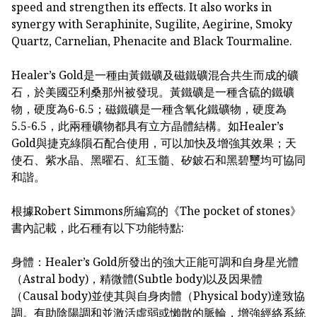
speed and strengthen its effects. It also works in
synergy with Seraphinite, Sugilite, Aegirine, Smoky
Quartz, Carnelian, Phenacite and Black Tourmaline.
Healer’s Gold是一種由黃鐵礦及磁鐵礦混合共生而成的礦
石，於美國亞利桑那州被發現。黃鐵礦是一種含硫的鐵礦
物，硬度為6-6.5；磁鐵礦是一種含氧化鐵礦物，硬度為
5.5-6.5，此兩種礦物都具有立方晶體結構。如Healer’s
Gold與捷克綠隕石配合使用，可以加快及增強其效果；天
使石、紫水晶、黑曜石、紅玉髓、矽鈹石和黑碧璽均可協同
和諧。
根據Robert Simmons所編寫的《The pocket of stones》
書內記載，此石種有以下功能特點:
身體：Healer’s Gold所發出的強大正能可調和自身星光體
（Astral body)，精微體(Subtle body)以及因果體
（Causal body)並使其與自身肉體（Physical body)達致協
調。有助陰陽調和並激活虛弱或懶散的脈輪，增強經絡系統