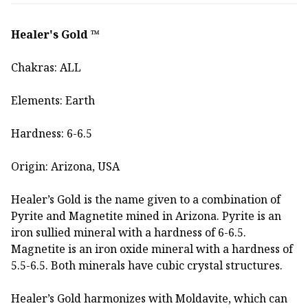
Healer's Gold ™️
Chakras: ALL
Elements: Earth
Hardness: 6-6.5
Origin: Arizona, USA
Healer’s Gold is the name given to a combination of
Pyrite and Magnetite mined in Arizona. Pyrite is an
iron sullied mineral with a hardness of 6-6.5.
Magnetite is an iron oxide mineral with a hardness of
5.5-6.5. Both minerals have cubic crystal structures.
Healer’s Gold harmonizes with Moldavite, which can