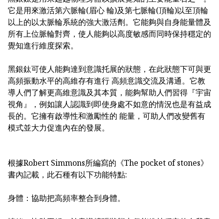
它是用來激活第六脈輪(眉心 輪)及第七脈輪(頂輪)以至頂輪
以上的以太脈輪系統的強大激活劑。它能夠與自身能量體及
所有上位脈輪對齊，使人能夠以高度敏感而同時保持穩定的
覺知進行維度探索。
黑銀鈦可使人能夠達到意識托展的狀態，在此狀態下可與更
高頻振動水平的高維存有進行 高頻意識交流及溝通。它教
導人們了解更高維意識及其本質，能夠幫助人們習得『宇宙
視角』，例如讓人認識到即使身處不如意的情況也是有益成
長的。它擁有啟導性和激勵性的 能量，可助人們改變舊有
模式並大力促進內在的發展。
根據Robert Simmons所編寫的《The pocket of stones》
書內記載，此石種有以下功能特點:
身體：協助把高頻率整合到身體。