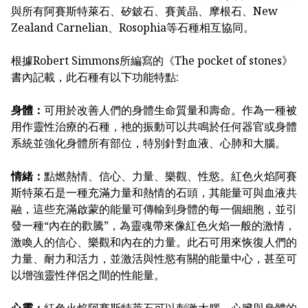
與所有阿賽斯特萊石、矽鈹石、賽黃晶、摩根石、New
Zealand Carnelian、Rosophia等石種相互協同。
根據Robert Simmons所編寫的《The pocket of stones》
書內記載，此石種有以下功能特點:
身體：
可用於改善人們的身體生命質量和壽命。作為一種被
用作靈性治療的石種，衪的振動可以共鳴於任何器官或身體
系統並強化身體所有部位，特別針對血液、心肺和大腦。
情緒：
點燃熱情、信心、力量、樂觀、性慾。紅色火焰阿賽
斯特萊石是一種充滿力量和熱情的石頭，其能量可與血液共
融，這些充滿啟蒙的能量可傳輸到身體的每一個細胞，並引
發一種“內在的歡騰”，為靈魂帶來像紅色火焰一般的激情，
激喚人的信心、樂觀和內在的力量。此石可用來恢復人們的
力量、耐力和活力，並激活與性慾有關的能量中心，甚至可
以增強靈性伴侶之間的性能量。