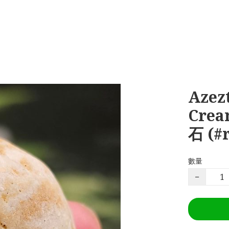
Azez
Cre
石 (#
數量
−