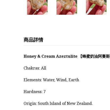
商品詳情
Honey & Cream Azeztulite 【蜂蜜奶油阿
Chakras: All
Elements: Water, Wind, Earth
Hardness: 7
Origin: South Island of New Zealand.