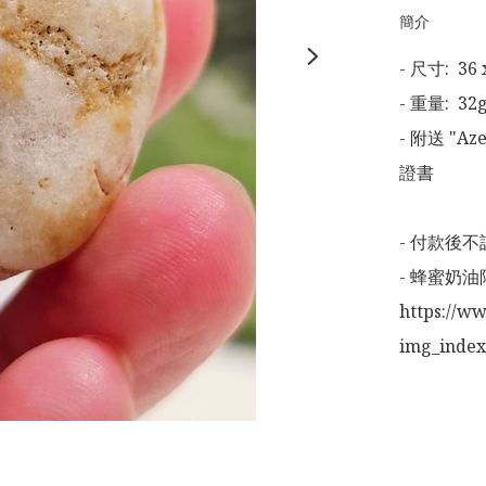
簡介
- 尺寸:  36 
- 重量:  32g
- 附送 "Az
證書

- 付款後不
- 蜂蜜奶油
https://w
img_inde